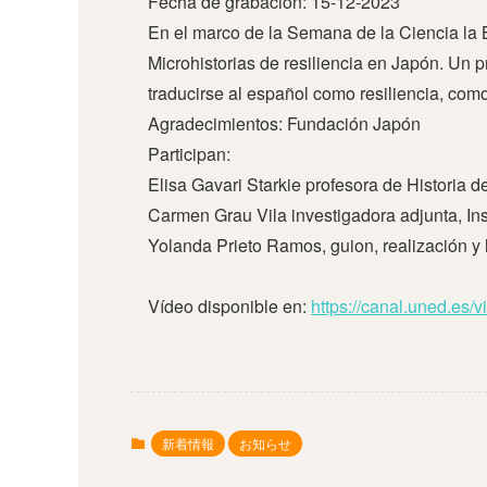
Fecha de grabación: 15-12-2023
En el marco de la Semana de la Ciencia la 
Microhistorias de resiliencia en Japón. Un p
traducirse al español como resiliencia, como
Agradecimientos: Fundación Japón
Participan:
Elisa Gavari Starkie profesora de Histori
Carmen Grau Vila investigadora adjunta, I
Yolanda Prieto Ramos, guion, realización y 
Vídeo disponible en:
https://canal.uned.es
新着情報
お知らせ