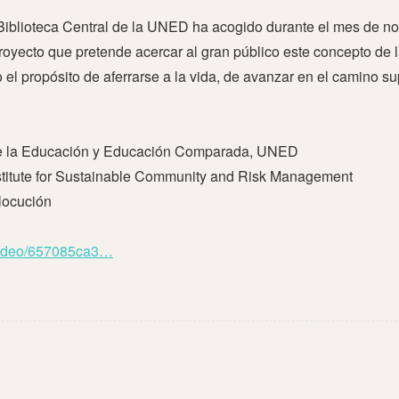
Biblioteca Central de la UNED ha acogido durante el mes de nov
royecto que pretende acercar al gran público este concepto de l
 el propósito de aferrarse a la vida, de avanzar en el camino s
a de la Educación y Educación Comparada, UNED
nstitute for Sustainable Community and Risk Management
locución
/video/657085ca3…​